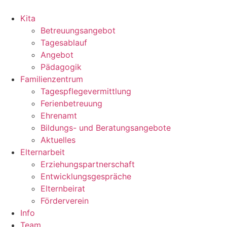
Skip
to
Kita
content
Betreuungsangebot
Tagesablauf
Angebot
Pädagogik
Familienzentrum
Tagespflegevermittlung
Ferienbetreuung
Ehrenamt
Bildungs- und Beratungsangebote
Aktuelles
Elternarbeit
Erziehungspartnerschaft
Entwicklungsgespräche
Elternbeirat
Förderverein
Info
Team