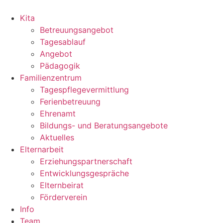
Skip
to
Kita
content
Betreuungsangebot
Tagesablauf
Angebot
Pädagogik
Familienzentrum
Tagespflegevermittlung
Ferienbetreuung
Ehrenamt
Bildungs- und Beratungsangebote
Aktuelles
Elternarbeit
Erziehungspartnerschaft
Entwicklungsgespräche
Elternbeirat
Förderverein
Info
Team